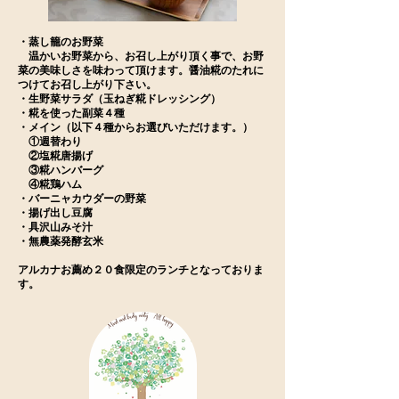
​・蒸し籠のお野菜
温かいお野菜から、お召し上がり頂く事で、お野
菜の美味しさを味わって頂けます。醤油糀のたれに
つけてお召し上がり下さい。
・生野菜サラダ（玉ねぎ糀ドレッシング）
・糀を使った副菜４種
・メイン（以下４種からお選びいただけます。）
①週替わり
②塩糀唐揚げ
③糀ハンバーグ
④糀鶏ハム
・​バーニャカウダーの野菜
・揚げ出し豆腐
・具沢山みそ汁
・無農薬発酵玄米
アルカナお薦め２０食限定のランチとなっておりま
す。