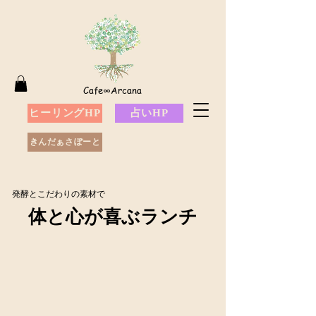
Cafe∞Arcana
ヒーリングHP
占いHP
きんだぁさぽーと
発酵と​こだわりの素材で​​
​体と心が喜ぶランチ