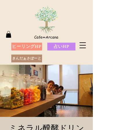
Cafe∞Arcana
ヒーリングHP
占いHP
きんだぁさぽーと
ミネラル醗酵ドリン