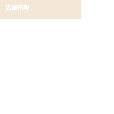
​店舗情報
定休日：日・月
ランチ：11:30~14:30（L.O.14:00）
〒890-0005
​鹿児島県鹿児島市下伊敷1
丁目7-17
店前に2台駐車可
​1000円以上ご飲食のお客様に、
4軒隣のパーキ
ング駐車カード100円分をお渡し致します。