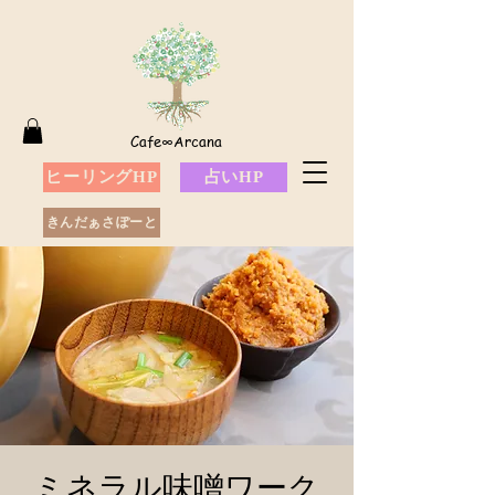
Cafe∞Arcana
ヒーリングHP
占いHP
きんだぁさぽーと
ミネラル味噌ワーク