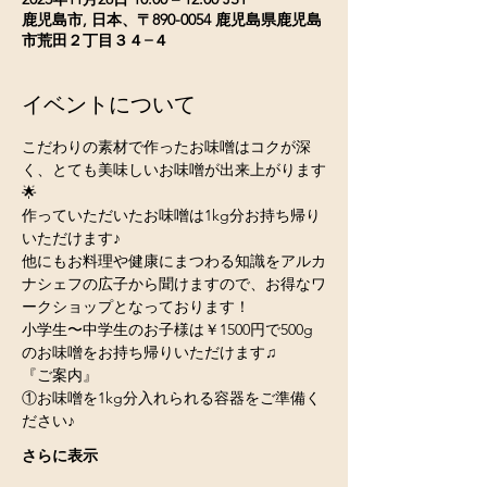
鹿児島市, 日本、〒890-0054 鹿児島県鹿児島
市荒田２丁目３４−４
イベントについて
こだわりの素材で作ったお味噌はコクが深
く、とても美味しいお味噌が出来上がります
🌟
作っていただいたお味噌は1kg分お持ち帰り
いただけます♪
他にもお料理や健康にまつわる知識をアルカ
ナシェフの広子から聞けますので、お得なワ
ークショップとなっております！
小学生〜中学生のお子様は￥1500円で500g
のお味噌をお持ち帰りいただけます♫
『ご案内』
①お味噌を1kg分入れられる容器をご準備く
ださい♪
さらに表示